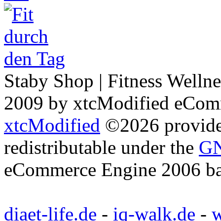
Staby Shop | Fitness Welln
2009 by xtcModified eCom
xtcModified
©2026 provides
redistributable under the
GN
eCommerce Engine 2006 b
diaet-life.de
-
iq-walk.de
-
w